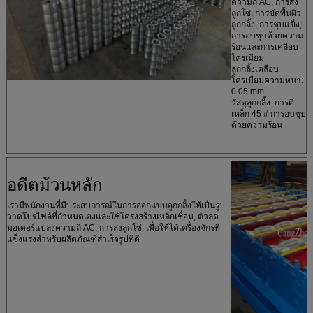
ความถี่ AC, การส่ง
ลูกโซ่, การขัดพื้นผิว
ลูกกลิ้ง, การชุบแข็ง,
การอบชุบด้วยความ
ร้อนและการเคลือบ
โครเมียม
ลูกกลิ้งเคลือบ
โครเมียมความหนา:
0.05 mm
วัสดุลูกกลิ้ง: การตี
เหล็ก 45 # การอบชุบ
ด้วยความร้อน
อดีตม้วนหลัก
เรามีพนักงานที่มีประสบการณ์ในการออกแบบลูกกลิ้งให้เป็นรูป
วาดโปรไฟล์ที่กำหนดเองและใช้โครงสร้างเหล็กเชื่อม, ตัวลด
มอเตอร์แปลงความถี่ AC, การส่งลูกโซ่, เพื่อให้ได้เครื่องจักรที่
แข็งแรงสำหรับผลิตภัณฑ์สำเร็จรูปที่ดี