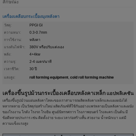
ลักษณะ
เครื่องเคลือบกระเบื้องมุงหลังคา
วัสดุ:
PPGI GI
ความหนา:
0.3-0.7mm
การใช้งาน:
หลังคา
แรงดันไฟฟ้า:
380V หรือปรับแต่งเอง
พลัง:
4+4kw
ความจุ:
2-4 เมตร/นาที
เวลาชีวิต:
30 ปี
roll forming equipment
cold roll forming machine
แสงสูง:
,
เครื่องขึ้นรูปม้วนกระเบื้องเคลือบหลังคาเหล็ก
แอปพลิเคชัน
เครื่องขึ้นรูปม้วนแผ่นหลังคาโลหะของเราสามารถผลิตหลังคาเหล็กและแผงผนังได้
หลากหลาย เป็นวัสดุก่อสร้างใหม่ ผลิตภัณฑ์ที่ใช้กันอย่างแพร่หลายเป็นหลังคาและผนัง
ของโรงงาน โกดัง โรงรถ โรงยิม ศูนย์นิทรรศการ โรงภาพยนตร์ โรงละคร เป็นต้น มี
ข้อดีหลายประการ เช่น ติดตั้งง่าย ระยะเวลาก่อสร้างสั้น สวยงาม น้ำหนักเบา แต่มี
ความแข็งแรงสูง