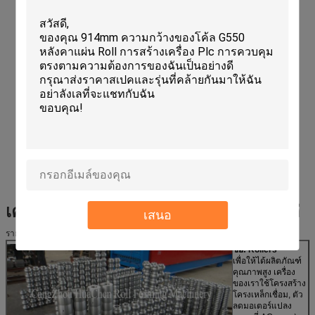
เครื่องขึ้นรูปม้วนแผ่นหลังคาโลหะ
อะไหล่
เสนอ
รายละเอียดรูปภาพ
ชื่อ: Rollers
เพื่อให้ได้ผลิตภัณฑ์
คุณภาพสูง เครื่อง
ของเราใช้โครงสร้าง
โครงเหล็กเชื่อม, ตัว
ลดมอเตอร์แปลง