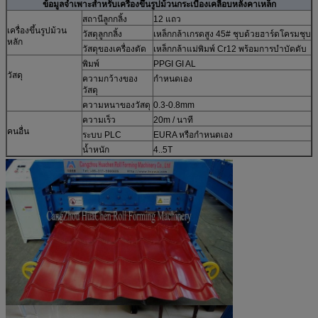
ข้อมูลจำเพาะสำหรับเครื่องขึ้นรูปม้วนกระเบื้องเคลือบหลังคาเหล็ก
สถานีลูกกลิ้ง
12 แถว
เครื่องขึ้นรูปม้วน
วัสดุลูกกลิ้ง
เหล็กกล้าเกรดสูง 45# ชุบด้วยฮาร์ดโครมชุบ
หลัก
วัสดุของเครื่องตัด
เหล็กกล้าแม่พิมพ์ Cr12 พร้อมการบำบัดดับ
พิมพ์
PPGI GI AL
วัสดุ
ความกว้างของ
กำหนดเอง
วัสดุ
ความหนาของวัสดุ
0.3-0.8mm
ความเร็ว
20m / นาที
คนอื่น
ระบบ PLC
EURA หรือกำหนดเอง
น้ำหนัก
4..5T