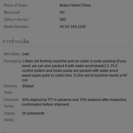
Place of Origin:
Botou Hebei China
ชื่อแบรนด์:
HC
ได้รับการรับรอง:
ISO
Model Number:
HC24-183-1100
การชำระเงิน
Min Order:
1set
Packaging:
1.Main roll forming machine and un-coiler is nude packing (If you
need, we can also packed it with water-proof plastic) 2. PLC
control system and motor pump are packed with water proof
paper,spare parts in carton box. 3.One set of machine needs a 40'
con
Delivery
30days
Time:
Payment
30% deposit by T/T in advance and 70% balance after inspection
confirmation before shipment
Terms:
Supply
20 sets/month
Ability: