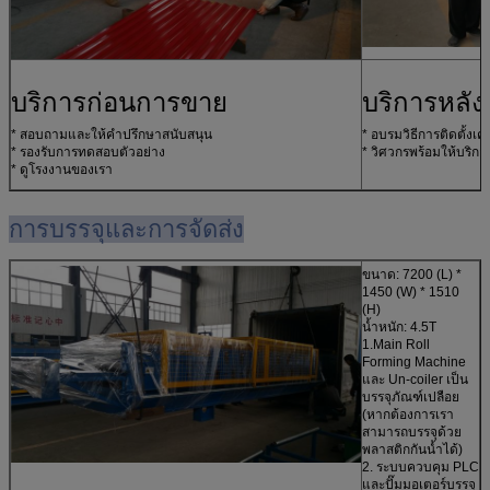
บริการก่อนการขาย
บริการหลั
* สอบถามและให้คำปรึกษาสนับสนุน
* อบรมวิธีการติดตั้งเคร
* รองรับการทดสอบตัวอย่าง
* วิศวกรพร้อมให้บริกา
* ดูโรงงานของเรา
การบรรจุและการจัดส่ง
ขนาด: 72
00 (L) *
1450 (W) * 1510
(H)
น้ำหนัก: 4.5T
1.Main Roll
Forming Machine
และ Un-coiler เป็น
บรรจุภัณฑ์เปลือย
(หากต้องการเรา
สามารถบรรจุด้วย
พลาสติกกันน้ำได้)
2. ระบบควบคุม PLC
และปั๊มมอเตอร์บรรจุ