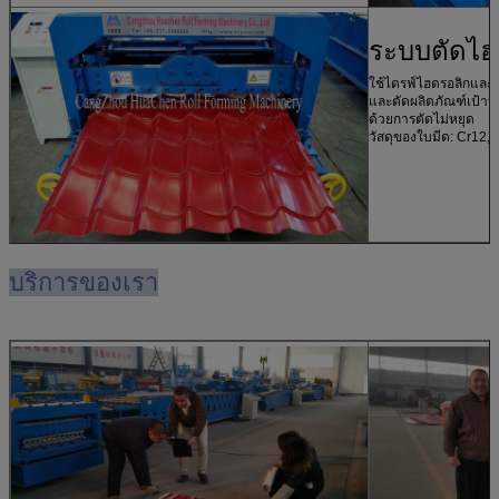
ระบบตัดไฮ
ใช้ไดรฟ์ไฮดรอลิกและ
และตัดผลิตภัณฑ์เป้า
ด้วยการตัดไม่หยุด
วัสดุของใบมีด: Cr12, 
บริการของเรา