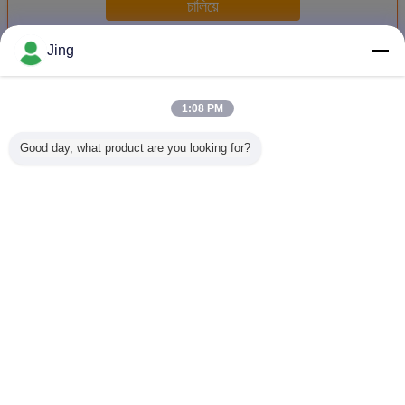
চালিয়ে
Jing
เครื่องขึ้นรูปชั้นสองชั้น
มากกว่า
1:08 PM
Good day, what product are you looking for?
IBR ผนังและแผ่น
เครื่องปรับรูปร่าง
เครื่องขึ้นรูปม้วน
เครื่องขึ้
หลังคาคู่ชั้นม้วนรูป
แผ่นผงหลังคาอลูมิ
แผ่นหลังคาสามชั้น
สองชั้น 15
แบบเครื่อง
เนียม
มองโกเลียสไตล์
เปลี่ยนภาษา
Thai
บ้าน
|
เกี่ยวกับเรา
|
ติดต่อเรา
|
Sitemap
|
นโยบายความเป็นส่วนตัว
สก์ท็อปดู
Copyright © 2014 - 2026 Cangzhou Huachen Roll Forming Machinery Co., Ltd..