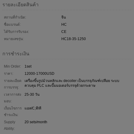
รายละเอียดสินค้า
สถานที่กำเนิด:
จีน
ชื่อแบรนด์:
HC
ได้รับการรับรอง:
CE
หมายเลขรุ่น:
HC18-35-1250
การชำระเงิน
Min Order:
1set
ราคา:
12000-17000USD
รายละเอียด
เครื่องขึ้นรูปม้วนหลักและ decoiler เป็นบรรจุภัณฑ์เปลือย ระบบ
ควบคุม PLC และปั๊มมอเตอร์บรรจุด้วยกระดาษ
การบรรจุ:
เวลาการส่ง
25-30 วัน
มอบ:
เงื่อนไขการ
แอล/C,ที/ที
ชำระเงิน:
Supply
20 sets/month
Ability: