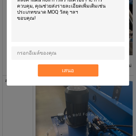
วัสดุ: 45# เหล็ก quenching และ plating รอลเลอร์
การประมวลผลเป็นเรียบ, แข็งแรง, กันสนิมและจะไม่
เสนอ
ขีดข่วนแผ่นระหว่างการทํางาน
สถานีปั๊มน้ํา