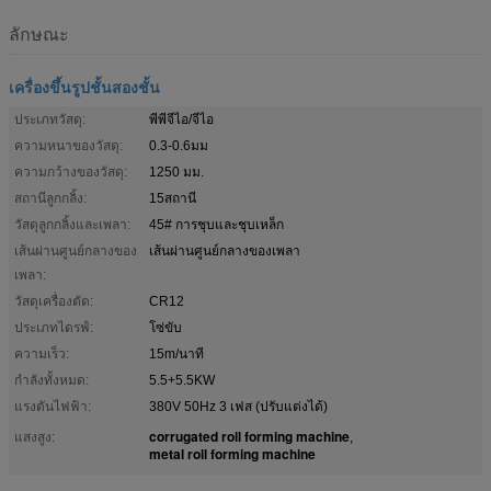
ลักษณะ
เครื่องขึ้นรูปชั้นสองชั้น
ประเภทวัสดุ:
พีพีจีไอ/จีไอ
ความหนาของวัสดุ:
0.3-0.6มม
ความกว้างของวัสดุ:
1250 มม.
สถานีลูกกลิ้ง:
15สถานี
วัสดุลูกกลิ้งและเพลา:
45# การชุบและชุบเหล็ก
เส้นผ่านศูนย์กลางของ
เส้นผ่านศูนย์กลางของเพลา
เพลา:
วัสดุเครื่องตัด:
CR12
ประเภทไดรฟ์:
โซ่ขับ
ความเร็ว:
15m/นาที
กำลังทั้งหมด:
5.5+5.5KW
แรงดันไฟฟ้า:
380V 50Hz 3 เฟส (ปรับแต่งได้)
corrugated roll forming machine
แสงสูง:
,
metal roll forming machine