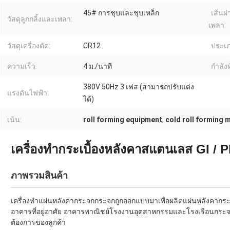
45# การชุบและชุบเหล็ก
เส้นผ
วัสดุลูกกลิ้งและเพลา:
เพลา:
วัสดุเครื่องตัด:
CR12
ประเภ
ความเร็ว:
4 ม./นาที
กำลังท
380V 50Hz 3 เฟส (สามารถปรับแต่ง
แรงดันไฟฟ้า:
ได้)
เน้น:
roll forming equipment
,
cold roll forming 
เครื่องทํากระเบื้องหลังคาสแตนเลส GI / P
ภาพรวมสินค้า
เครื่องทําแผ่นหลังคากระจกกระจกถูกออกแบบมาเพื่อผลิตแผ่นหลังคากระ
อาคารที่อยู่อาศัย อาคารพาณิชย์โรงงานอุตสาหกรรมและโรงเรือนกร
ต้องการของลูกค้า