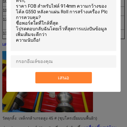
10
วัสดุของแผ่นตัด
Cr12
11
ไฮดรอลิค
40#
12
ความแม่นยำในการ
ภายใน 1.00mm
ประมวลผล
13
ระบบควบคุม
การควบคุม PLC
เครื่องขึ้นรูปม้วนกระเบื้องเคลือบ
ลูกกลิ้ง
เสนอ
วัสดุกลิ้ง: เหล็กกล้าเกรดสูง 45 # (ชุบโครเมี่ยมบนพื้นผิว)