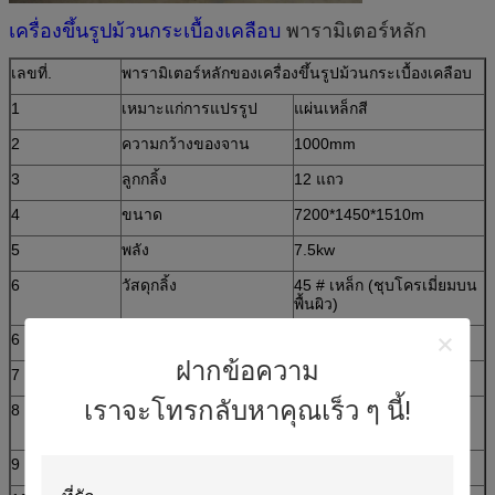
เครื่องขึ้นรูปม้วนกระเบื้องเคลือบ
พารามิเตอร์หลัก
เลขที่.
พารามิเตอร์หลักของเครื่องขึ้นรูปม้วนกระเบื้องเคลือบ
1
เหมาะแก่การแปรรูป
แผ่นเหล็กสี
2
ความกว้างของจาน
1000mm
3
ลูกกลิ้ง
12 แถว
4
ขนาด
7200*1450*1510m
5
พลัง
7.5kw
6
วัสดุกลิ้ง
45 # เหล็ก (ชุบโครเมี่ยมบน
พื้นผิว)
6
ความหนาของแผ่น
0.3-0.6mm
ฝากข้อความ
7
ผลผลิต
4m / นาที
เราจะโทรกลับหาคุณเร็ว ๆ นี้!
8
เส้นผ่านศูนย์กลางของลูก
Φ70mm
กลิ้ง
9
แรงดันไฟฟ้า
380V 50Hz 3 เฟส