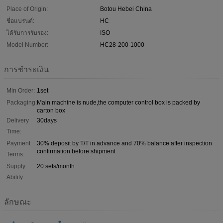
Place of Origin:
Botou Hebei China
ชื่อแบรนด์:
HC
ได้รับการรับรอง:
ISO
Model Number:
HC28-200-1000
การชำระเงิน
Min Order:
1set
Packaging:
Main machine is nude,the computer control box is packed by
carton box
Delivery
30days
Time:
Payment
30% deposit by T/T in advance and 70% balance after inspection
confirmation before shipment
Terms:
Supply
20 sets/month
Ability:
ลักษณะ