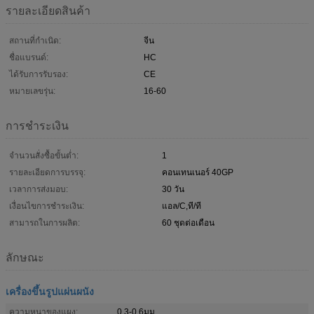
รายละเอียดสินค้า
สถานที่กำเนิด:
จีน
ชื่อแบรนด์:
HC
ได้รับการรับรอง:
CE
หมายเลขรุ่น:
16-60
การชำระเงิน
จำนวนสั่งซื้อขั้นต่ำ:
1
รายละเอียดการบรรจุ:
คอนเทนเนอร์ 40GP
เวลาการส่งมอบ:
30 วัน
เงื่อนไขการชำระเงิน:
แอล/C,ที/ที
สามารถในการผลิต:
60 ชุดต่อเดือน
ลักษณะ
เครื่องขึ้นรูปแผ่นผนัง
ความหนาของแผง:
0.3-0.6มม