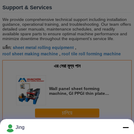
Support & Services
We provide comprehensive technical support including installation
guidance, operational training, and troubleshooting. Our team offers
detailed user manuals, maintenance schedules, and readily
available spare parts to ensure optimal machine performance and
minimize downtime throughout the equipment's service life.
sheet metal rolling equipment
แท็ก:
,
roof sheet making machine
roof tile roll forming machine
,
এর সেরা মূল্য পান
Wall panel sheet forming
machine, GI PPGI thin plate
forming machine
চালিয়ে
Jing
เครื่องขึ้นรูปแผ่นผนัง
มากกว่า