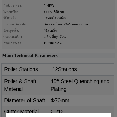
กำลังมอเตอร์:
4+4KW
โครงเครื่อง:
ลำแสง 350 ชม
วิธีการตัด:
การตัดไฮดรอลิก
ประเภท Decoiler:
Decoiler ไฮดรอลิก/แบบแมนนวล
วัสดุลูกกลิ้ง:
45# เหล็ก
ประเภทเครื่อง:
เครื่องขึ้นรูปม้วน
กำลังการผลิต:
15-20ม./นาที
Main Technical Parameters
Roller Stations
1
2
Stations
Roller & Shaft
45# Steel Quenching and
Material
Plating
Diameter of Shaft
Φ70mm
Cutter Material
CR12