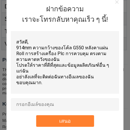
Drive Type
Chain Drive
ฝากข้อความ
เราจะโทรกลับหาคุณเร็ว ๆ นี้!
Speed
15-20m/min
Total Power
4
+4KW
Voltage
380V 50Hz3Phases
Product Overview
The Wall Panel Roll Forming Machine is a highly efficient industrial
solution engineered for manufacturing wall panels used across
diverse construction applications. This robust equipment delivers
consistent precision and speed, making it ideal for large-scale
production facilities seeking to produce high-quality building
materials.
Key Features
Product Name: Wall Panel Roll Forming Machine
เสนอ
Machine Type: Roll Forming Machine
Roller Material: High-quality 45# Steel for durability and precision