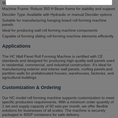
Shaft Material: 45# Steel ensuring strength and long service life
Machine Frame: Robust 350 H Beam frame for stability and support
Decoiler Type: Available with Hydraulic or manual Decoiler options
Suitable for manufacturing hanging board roll forming machine
panels
Ideal for producing wall roll forming machine components
Capable of forming sliding roll forming machine elements efficiently
Applications
The HC Wall Panel Roll Forming Machine is certified with CE
standards and designed for producing high-quality wall panels used
in residential, commercial, and industrial construction. It's ideal for
manufacturing exterior and interior wall panels, roofing panels,and
partition walls for prefabricated houses, warehouses, factories, and
agricultural buildings.
Customization & Ordering
Our HC model roll forming machine supports customization to meet
specific production requirements. With a minimum order quantity of
1 set and supply capacity of 60 sets per month, we offer flexible
solutions for businesses of all scales. The machine is securely
packaged in 40GP containers for safe delivery.