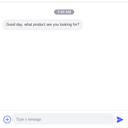
7:43 AM
Good day, what product are you looking for?
Plc การควบคุม
สายการผลิตเครื่อง
เครื่องตัดไฮดรอลิก
เครื่องปั้
เครื่องปานล์ผนัง
ขึ้นรูปแผงผนังด้าน
50Hz ผนังแผ่นกลม
แพง PLC
โลหะ 12 สถานีสําห
หน้าแบบมีช่อง
กลมกลมกลมกลม
ความเร็
รับอุตสาหกรรม
ระบายอากาศ
กลมกลมกลมกลม
15m/
อาคาร
เปลี่ยนภาษา
Thai
บ้าน
|
เกี่ยวกับเรา
|
ติดต่อเรา
|
Sitemap
|
นโยบายความเป็นส่วนตัว
สก์ท็อปดู
Copyright © 2014 - 2026 Cangzhou Huachen Roll Forming Machinery Co., Ltd..
All rights reserved.
การพูดคุย
ขออ้าง