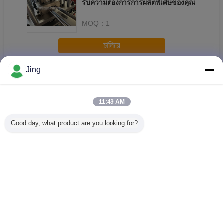
รับความต้องการการผลิตพิเศษของคุณ
MOQ：
1
চালিয়ে
Jing
เครื่องม้วนหน้าประตูม้วน
มากกว่า
11:49 AM
Good day, what product are you looking for?
เครื่องปรับปรุงรูลล์
เครื่องปรับปรุงรูป
เครื่องปรับความ
High Auto 
ประตูชัตเตอร์สําห
ร่างหุ้มหุ้มหุ้มหุ้มหุ้ม
กว้าง Feed Shutter
Automa
รับความต้องการ
หุ้ม
Door Roll Forming
Vacuum F
การผลิตพิเศษของ
สําหรับความหนา
Machine
คุณ
0.8-1.2mm
Manual De
เปลี่ยนภาษา
Thai