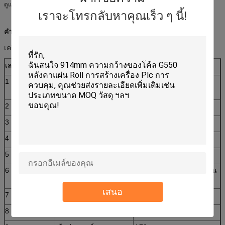
ดูแลรักษาสะดวก
เราจะโทรกลับหาคุณเร็ว ๆ นี้!
คำอธิบาย:
เครื่องขึ้นรูปม้วนแผ่นหลังคา
พารามิเตอร์หลัก
เลขที่
พารามิเตอร์หลักของ
เครื่องขึ้นรูปม้วนแผ่นหลังคา
1
เหมาะสำหรับการ
แผ่นเหล็กสี
ประมวลผล
2
ความกว้างของจาน
1250mm
3
ลูกกลิ้ง
17 แถว
4
ขนาด
8200*1550*1510mm
5
พลัง
4+4kw
6
วัสดุกลิ้ง
45 # เหล็ก (ชุบโครเมี่ยมบน
พื้นผิว)
เสนอ
7
ความหนาของแผ่น
0.3-0.6mm
8
ผลผลิต
15-20m / นาที