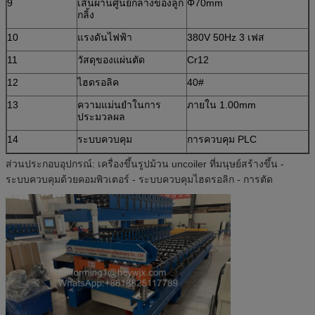
9
เส้นผ่านศูนย์กลางของลูก
Φ70mm
กลิ้ง
10
แรงดันไฟฟ้า
380V 50Hz 3 เฟส
11
วัสดุของแผ่นตัด
Cr12
12
ไฮดรอลิค
40#
13
ความแม่นยำในการ
ภายใน 1.00mm
ประมวลผล
14
ระบบควบคุม
การควบคุม PLC
ส่วนประกอบอุปกรณ์: เครื่องขึ้นรูปม้วน uncoiler ที่มนุษย์สร้างขึ้น -
ระบบควบคุมด้วยคอมพิวเตอร์ - ระบบควบคุมไฮดรอลิก - การตัด