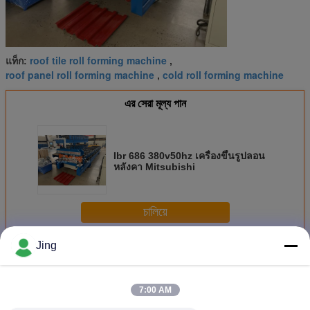
roof tile roll forming machine
แท็ก:
,
roof panel roll forming machine
cold roll forming machine
,
এর সেরা মূল্য পান
Ibr 686 380v50hz เครื่องขึ้นรูปลอน
หลังคา Mitsubishi
চালিয়ে
Jing
เครื่องขึ้นรูปลอนหลังคา
มากกว่า
7:00 AM