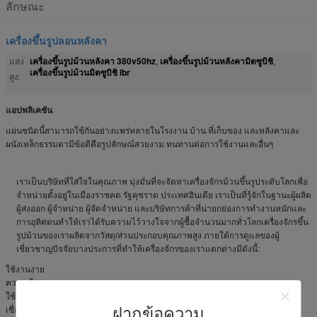
ลักษณะ
เครื่องขึ้นรูปลอนหลังคา
เครื่องขึ้นรูปม้วนหลังคา 380v50hz
เครื่องขึ้นรูปม้วนหลังคามิตซูบิชิ
แสง
,
,
เครื่องขึ้นรูปม้วนมิตซูบิชิ ibr
สูง:
แอปพลิเคชัน
แผ่นชนิดนี้สามารถใช้กันอย่างแพร่หลายในโรงงาน บ้าน ที่เก็บของ และหลังคาและ
ผนังเหล็กธรรมดามีข้อดีคือรูปลักษณ์สวยงาม ทนทานต่อการใช้งานและอื่นๆ
เราเป็นบริษัทที่ใส่ใจในคุณภาพ มุ่งมั่นที่จะจัดหาเครื่องจักรม้วนขึ้นรูประดับโลกเพื่อ
จำหน่ายตั้งอยู่ในเมืองราชคต รัฐคุชราต ประเทศอินเดีย เราเป็นที่รู้จักในฐานะผู้ผลิต
ผู้ส่งออก ผู้จำหน่าย ผู้จัดจำหน่าย และบริษัทการค้าที่น่ายกย่องการทำงานหนักและ
การอุทิศตนทำให้เราได้รับความไว้วางใจจากผู้ซื้อจำนวนมากทั่วโลกเครื่องจักรขึ้น
รูปม้วนของเราผลิตจากวัสดุ/ส่วนประกอบคุณภาพสูง ภายใต้การดูแลของผู้
เชี่ยวชาญปัจจัยบางประการที่ทำให้เครื่องจักรของเราแตกต่างมีดังนี้:
ใช้งานง่าย
ความเร็วสูง
ใช้พลังงานน้อยลง
ฝากข้อความ
เชื่อถือได้และมีประสิทธิภาพ