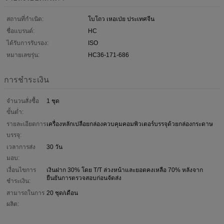
สถานที่กำเนิด:
โบโถว เหอเป่ย ประเทศจีน
ชื่อแบรนด์:
HC
ได้รับการรับรอง:
ISO
หมายเลขรุ่น:
HC36-171-686
การชำระเงิน
จำนวนสั่งซื้อ
1 ชุด
ขั้นต่ำ:
รายละเอียดการ
เครื่องหลักเปลือยกล่องควบคุมคอมพิวเตอร์บรรจุด้วยกล่องกระดาษ
บรรจุ:
เวลาการส่ง
30 วัน
มอบ:
เงื่อนไขการ
เงินฝาก 30% โดย T/T ล่วงหน้าและยอดคงเหลือ 70% หลังจาก
ยืนยันการตรวจสอบก่อนจัดส่ง
ชำระเงิน:
สามารถในการ
20 ชุด/เดือน
ผลิต: