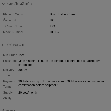
รายละเอียดสินค้า
Place of Origin:
Botou Hebei China
ชื่อแบรนด์:
HC
ได้รับการรับรอง:
ISO
Model Number:
HC137
การชำระเงิน
Min Order:
1set
Packaging:
Main machine is nude,the computer control box is packed by
carton box
Delivery
30days
Time:
Payment
30% deposit by T/T in advance and 70% balance after inspection
confirmation before shipment
Terms:
Supply
20 sets/month
Ability:
ลักษณะ