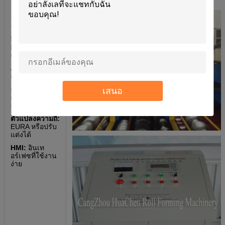
ระบบ
ควบคุม PLC
ยี่ห้อ PLC:
EURA หรือปรับ
แต่งได้
ภาษา:
อังกฤษ
และจีน
แผงควบคุม:
ปุ่ม
เสนอ
กด หรือ หน้าจอ
สัมผัส
ตัวแปลงความถี่:
EURA หรือปรับ
แต่งได้
HMI:
อินเท
อร์เฟซที่ใช้งาน
ง่าย