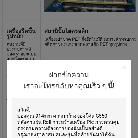
เครื่องรีดขึ้น
สถานีปั๊มไฮดรอลิก
รูปหลัก
เครื่องเป่าขวด PET กึ่งอัตโนมัติ เหมาะสำหรับการ
คนงานที่มี
ผลิตภาชนะและขวดพลาสติก PET ทุกรูปทรง
ประสบการณ์
ของเราออกแบบ
ลูกกลิ้งตามแบบ
โปรไฟล์ที่
กำหนดเอง
ฝากข้อความ
คุณสมบัติ
โครงสร้างเหล็ก
เชื่อม ระบบขับ
เราจะโทรกลับหาคุณเร็ว ๆ นี้!
เคลื่อนมอเตอร์
ลดรอบความถี่
AC และระบบ
ส่งกำลังโซ่เพื่อ
ประสิทธิภาพที่
แข็งแกร่งและ
ผลิตภัณฑ์
สำเร็จรูป
คุณภาพสูง