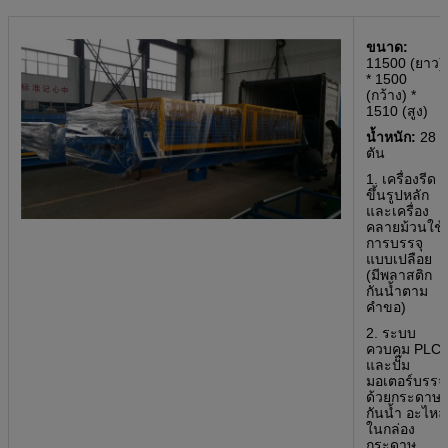
ขนาด:
11500 (ยาว)
* 1500
(กว้าง) *
1510 (สูง)
น้ำหนัก:
28
ตัน
1. เครื่องรีด
ขึ้นรูปหลัก
และเครื่อง
คลายม้วนใช้
การบรรจุ
แบบเปลือย
(มีพลาสติก
กันน้ำตาม
คำขอ)
2. ระบบ
ควบคุม PLC
และปั๊ม
มอเตอร์บรรจุ
ด้วยกระดาษ
กันน้ำ อะไหล่
ในกล่อง
กระดาษ