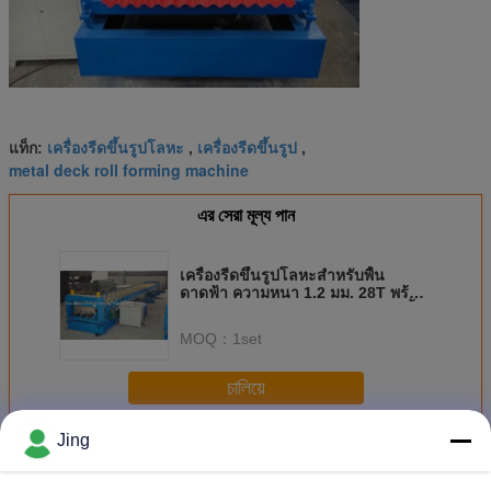
เครื่องรีดขึ้นรูปโลหะ
เครื่องรีดขึ้นรูป
แท็ก:
,
,
metal deck roll forming machine
এর সেরা মূল্য পান
เครื่องรีดขึ้นรูปโลหะสำหรับพื้น
ดาดฟ้า ความหนา 1.2 มม. 28T พร้อม
การรับประกัน 1 ปี สำหรับการผลิตพื้น
ดาดฟ้า
MOQ：
1set
চালিয়ে
Jing
เครื่องขึ้นรูปชั้นดาดฟ้า
มากกว่า