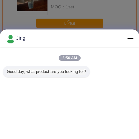
MOQ：
1set
চালিয়ে
Jing
เครื่องขึ้นรูปม้วน CZ Purlin
มากกว่า
3:56 AM
Good day, what product are you looking for?
CZ Purlin รอลล์
เครื่องขึ้นรูปม้วน
การทํางานสูง Z
เครื่องขึ้
การสร้างเครื่องหนึ่ง
เหล็กแป CZ สำหรับ
พอร์ลิน Roll การ
เหล็กแ
คลิก ปรับขนาด
คลังสินค้า
สร้างเครื่องจักร
เปลี่ยน
อัตโนมัติเต็ม
อัตโนมัติ
Channel 
ความเร็
เปลี่ยนภาษา
Thai