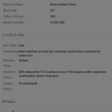
Place of Origin:
Botou Hebei China
ชื่อแบรนด์:
HC
ได้รับการรับรอง:
ISO
Model Number:
HC80-300
การชำระเงิน
Min Order:
1set
Packaging:
Main machine is nude,the computer control box is packed by
carton box
Delivery
30days
Time:
Payment
30% deposit by T/T in advance and 70% balance after inspection
confirmation before shipment
Terms:
Supply
20 sets/month
Ability:
ลักษณะ