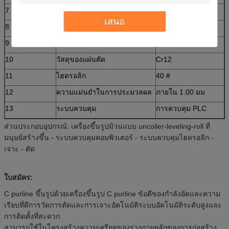
7
ผลผลิต
8-10m / นาที
เสนอ
8
เส้นผ่านศูนย์กลางของลูกกลิ้ง
Φ80มม
9
แรงดันไฟฟ้า
380V 50Hz 3 เฟส
10
วัสดุของแผ่นตัด
Cr12
11
ไฮดรอลิก
40 #
12
ความแม่นยำในการประมวลผล
ภายใน 1.00 มม
13
ระบบควบคุม
การควบคุม PLC
ส่วนประกอบอุปกรณ์: เครื่องขึ้นรูปม้วนแบบ uncoiler-leveling-roll ที่
มนุษย์สร้างขึ้น - ระบบควบคุมคอมพิวเตอร์ - ระบบควบคุมไฮดรอลิก -
เจาะ - ตัด
ใบสมัคร:
C purline ขึ้นรูปด้วยเครื่องขึ้นรูป C purline ข้อดีของกำลังอัดและความ
เรียบที่ดีการวัดการตัดและการเจาะอัตโนมัติระบบอัตโนมัติระดับสูงและ
การติดตั้งที่สะดวก
สามารถใช้ในโครงสร้างความเครียดของร่างกายหลักของการก่อสร้าง