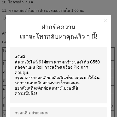
10. ไฮดรอลิก: 40 #
11. ความแม่นยำในการประมวลผล: ภายใน 1.00 มม
12. ระบบควบคุม: การควบคุม PLC
ฝากข้อความ
คำอธิบาย:
เราจะโทรกลับหาคุณเร็ว ๆ นี้!
เครื่องขึ้นรูปม้วนรูปตัว C พารามิเตอร์หลัก
ไม่
พารามิเตอร์หลักของ C Shape Purline Roll Forming
Machine
1
เหมาะที่จะแปรรูป
แผ่นเหล็กสี
2
ความกว้างของแผ่น
175/465 มม
3
ลูกกลิ้ง
13 แถว
4
ขนาด
6.7 * 1.35 * 1.51 ม
5
อำนาจ
11 + 7.5 กิโลวัตต์
6
วัสดุกลิ้ง
เหล็กแบริ่งเพลา (ดับ)
6
ความหนาของแผ่น
1.5-3 มม