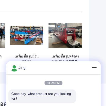
ก
เครื่องขึ้นรูปม้วน
เครื่องขึ้นรูปหลังคา
หลังคา
ม้วนสังกะสี G250-
Perfiladeira
G300, เครื่องขึ้นรูป
Jing
บ
Trapeze 40 สำหรับ
ม้วนแผงสามเฟส
แผ่นเหล็กสี
11:25 PM
Good day, what product are you looking 
for?
ข้อความไว้