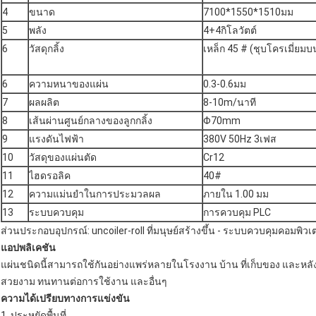
4
ขนาด
7100*1550*1510มม
5
พลัง
4+4กิโลวัตต์
6
วัสดุกลิ้ง
เหล็ก 45 # (ชุบโครเมี่ยมบน
6
ความหนาของแผ่น
0.3-0.6มม
7
ผลผลิต
8-10m/นาที
8
เส้นผ่านศูนย์กลางของลูกกลิ้ง
Φ70mm
9
แรงดันไฟฟ้า
380V 50Hz 3เฟส
10
วัสดุของแผ่นตัด
Cr12
11
ไฮดรอลิค
40#
12
ความแม่นยำในการประมวลผล
ภายใน 1.00 มม
13
ระบบควบคุม
การควบคุม PLC
ส่วนประกอบอุปกรณ์: uncoiler-roll ที่มนุษย์สร้างขึ้น - ระบบควบคุมคอมพิว
แอปพลิเคชัน
แผ่นชนิดนี้สามารถใช้กันอย่างแพร่หลายในโรงงาน บ้าน ที่เก็บของ และหลัง
สวยงาม ทนทานต่อการใช้งาน และอื่นๆ
ความได้เปรียบทางการแข่งขัน
1. ประหยัดพื้นที่