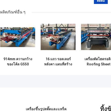
ผลิตภัณฑ์อื่น ๆ
914mm ความกว้าง
16 แถว รอลเลอร์
เครื่องตัดไฮดรอลิ
ของโค้ล G550
หลังคา แผนที่สร้าง
Roofing Sheet
หลังคาแผ่น Roll
เครื่องจักร Chain
Roll Forming
การสร้างเครื่อง Plc
Drive
Machine สําหรั
การควบคุม
เหล็กสี
ทิ้ง
เครื่องขึ้นรูปสตั๊ดและแทร็ค