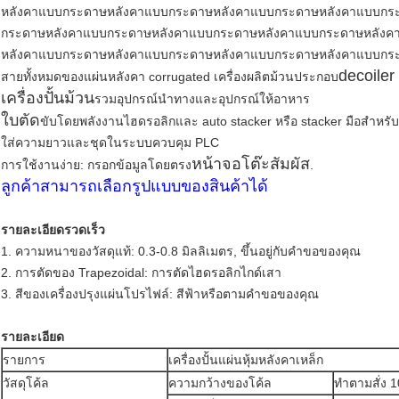
หลังคาแบบกระดาษหลังคาแบบกระดาษหลังคาแบบกระดาษหลังคาแบบกร
กระดาษหลังคาแบบกระดาษหลังคาแบบกระดาษหลังคาแบบกระดาษหลังค
หลังคาแบบกระดาษหลังคาแบบกระดาษหลังคาแบบกระดาษหลังคาแบบกร
decoiler
สายทั้งหมดของแผ่นหลังคา corrugated เครื่องผลิตม้วนประกอบ
เครื่องปั้นม้วน
รวมอุปกรณ์นําทางและอุปกรณ์ให้อาหาร
ใบตัด
ขับโดยพลังงานไฮดรอลิกและ auto stacker หรือ stacker มือสําหร
ใส่ความยาวและชุดในระบบควบคุม PLC
หน้าจอโต๊ะสัมผัส
การใช้งานง่าย: กรอกข้อมูลโดยตรง
.
ลูกค้าสามารถเลือกรูปแบบของสินค้าได้
รายละเอียดรวดเร็ว
1. ความหนาของวัสดุแท้: 0.3-0.8 มิลลิเมตร, ขึ้นอยู่กับคําขอของคุณ
2. การตัดของ Trapezoidal: การตัดไฮดรอลิกไกด์เสา
3. สีของเครื่องปรุงแผ่นโปรไฟล์: สีฟ้าหรือตามคําขอของคุณ
รายละเอียด
รายการ
เครื่องปั้นแผ่นหุ้มหลังคาเหล็ก
วัสดุโค้ล
ความกว้างของโค้ล
ทําตามสั่ง