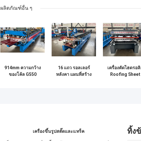
ผลิตภัณฑ์อื่น ๆ
914mm ความกว้าง
16 แถว รอลเลอร์
เครื่องตัดไฮดรอลิ
ของโค้ล G550
หลังคา แผนที่สร้าง
Roofing Sheet
หลังคาแผ่น Roll
เครื่องจักร Chain
Roll Forming
การสร้างเครื่อง Plc
Drive
Machine สําหรั
การควบคุม
เหล็กสี
ทิ้ง
เครื่องขึ้นรูปสตั๊ดและแทร็ค