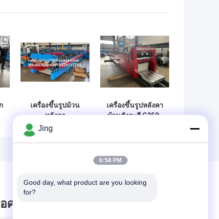
ก
เครื่องขึ้นรูปม้วน
เครื่องขึ้นรูปหลังคา
หลังคา
ม้วนสังกะสี G250-
Perfiladeira
G300, เครื่องขึ้นรูป
Jing
บ
Trapeze 40 สำหรับ
ม้วนแผงสามเฟส
แผ่นเหล็กสี
6:58 PM
Good day, what product are you looking 
for?
ข้อความไว้