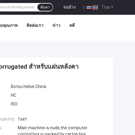
ขออ้าง
|
Thai
ค้นหา
ุมคุณภาพ
ติดต่อเรา
ข่าว
คดี
orrugated สําหรับแผ่นหลังคา
Botou Hebei China
HC
ISO
uantity:
1set
s:
Main machine is nude,the computer
control box is packed by carton box